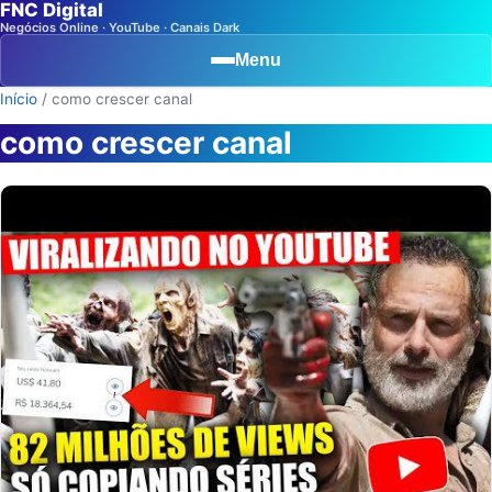
FNC Digital
Negócios Online · YouTube · Canais Dark
Menu
Início
/
como crescer canal
como crescer canal