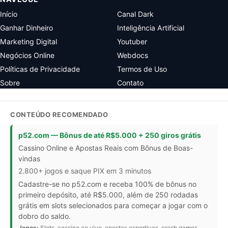
Início
Canal Dark
Ganhar Dinheiro
Inteligência Artificial
Marketing Digital
Youtuber
Negócios Online
Webdocs
Políticas de Privacidade
Termos de Uso
Sobre
Contato
CONTEÚDO RECOMENDADO
p52.com — Bônus de até R$5.000 + 250 giros grátis
Cassino Online e Apostas Reais com Bônus de Boas-
vindas
2.800+ jogos e saque PIX em 3 minutos
Cadastre-se no p52.com e receba 100% de bônus no
primeiro depósito, até R$5.000, além de 250 rodadas
grátis em slots selecionados para começar a jogar com o
dobro do saldo.
Jogos:
Slots, cassino ao vivo, apostas esportivas, crash games,