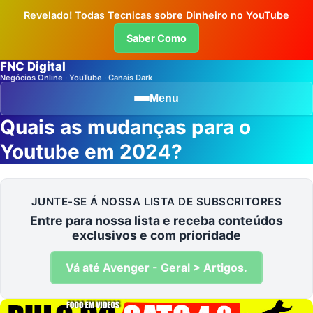
Revelado! Todas Tecnicas sobre Dinheiro no YouTube
Saber Como
FNC Digital
Negócios Online · YouTube · Canais Dark
Menu
Quais as mudanças para o
Youtube em 2024?
JUNTE-SE Á NOSSA LISTA DE SUBSCRITORES
Entre para nossa lista e receba conteúdos
exclusivos e com prioridade
Vá até Avenger - Geral > Artigos.