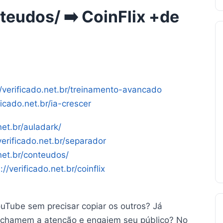
nteudos/ ➡️ CoinFlix +de
//verificado.net.br/treinamento-avancado
ficado.net.br/ia-crescer
net.br/auladark/
verificado.net.br/separador
.net.br/conteudos/
://verificado.net.br/coinflix
ouTube sem precisar copiar os outros? Já
te chamem a atenção e engajem seu público? No