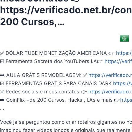
https://verificado.net.br/co
200 Cursos,…
✅ DÓLAR TUBE MONETIZAÇÃO AMERICANA 👉
https:
☑️ Ferramenta Secreta dos YouTubers I.A👉
https://veri
➡️ AULA GRÁTIS REMODELAGEM: ✅
https://verificado.
☑️ FERRAMENTAS GRÁTIS PARA CANAIS DARK
https://
❇️ Redes sociais e meus contatos 👉
https://verificado
➡️ CoinFlix +de 200 Cursos, Hacks , I.As e mais 👉
https
…
Você já se perguntou como criar roteiros gigantes no Y
imaginou fazer vídeos longos e originais que realmen