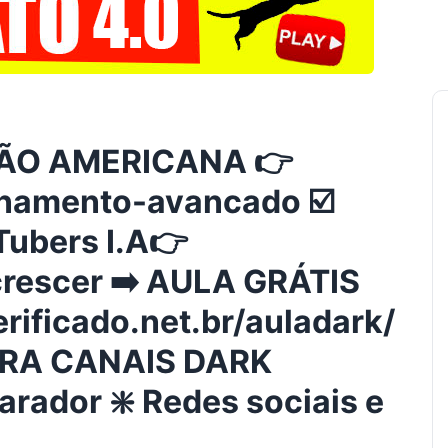
ÃO AMERICANA 👉
einamento-avancado ☑️
Tubers I.A👉
-crescer ➡️ AULA GRÁTIS
ificado.net.br/auladark/
ARA CANAIS DARK
arador ❇️ Redes sociais e