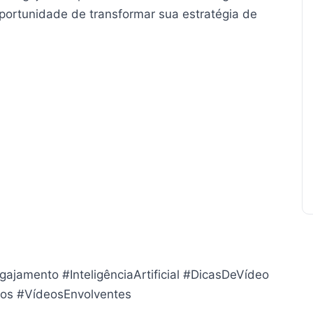
oportunidade de transformar sua estratégia de
jamento #InteligênciaArtificial #DicasDeVídeo
ros #VídeosEnvolventes