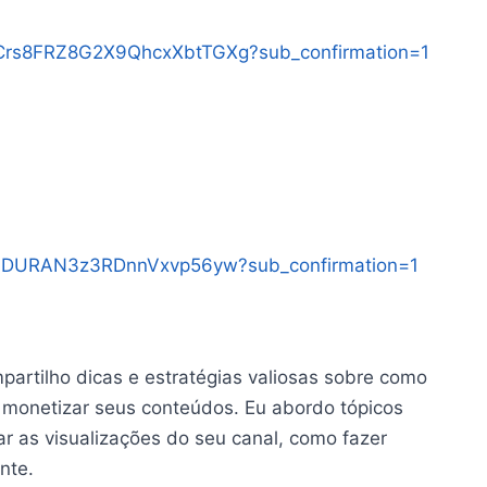
UCrs8FRZ8G2X9QhcxXbtTGXg?sub_confirmation=1
ALDURAN3z3RDnnVxvp56yw?sub_confirmation=1
artilho dicas e estratégias valiosas sobre como
e monetizar seus conteúdos. Eu abordo tópicos
 as visualizações do seu canal, como fazer
nte.