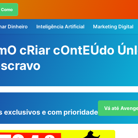
r Como
ar Dinheiro
Inteligência Artificial
Marketing Digital
OmO cRiar cOntEÚdo Ún
escravo
Vá até Avenge
s exclusivos e com prioridade