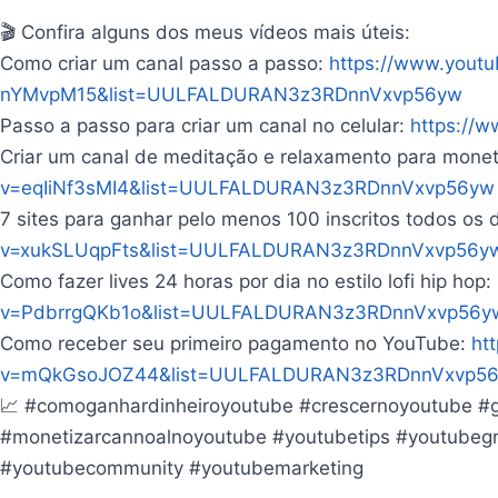
🎬 Confira alguns dos meus vídeos mais úteis:
Como criar um canal passo a passo:
https://www.yout
nYMvpM15&list=UULFALDURAN3z3RDnnVxvp56yw
Passo a passo para criar um canal no celular:
https://
Criar um canal de meditação e relaxamento para monet
v=eqIiNf3sMI4&list=UULFALDURAN3z3RDnnVxvp56yw
7 sites para ganhar pelo menos 100 inscritos todos os 
v=xukSLUqpFts&list=UULFALDURAN3z3RDnnVxvp56y
Como fazer lives 24 horas por dia no estilo lofi hip hop:
v=PdbrrgQKb1o&list=UULFALDURAN3z3RDnnVxvp56y
Como receber seu primeiro pagamento no YouTube:
ht
v=mQkGsoJOZ44&list=UULFALDURAN3z3RDnnVxvp5
📈 #comoganhardinheiroyoutube #crescernoyoutube #g
#monetizarcannoalnoyoutube #youtubetips #youtubegro
#youtubecommunity #youtubemarketing