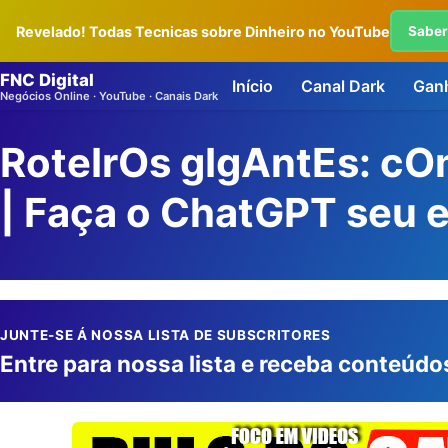
Revelado! Todas Tecnicas sobre Dinheiro no YouTube
Sabe
FNC Digital
Início
Canal Dark
Ganh
Negócios Online · YouTube · Canais Dark
RoteIrOs gIgAntEs: c
| Faça o ChatGPT seu 
JUNTE-SE Á NOSSA LISTA DE SUBSCRITORES
Entre para nossa lista e receba conteúdo