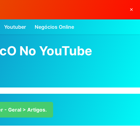
×
Youtuber
Negócios Online
IcO No YouTube
r - Geral > Artigos.