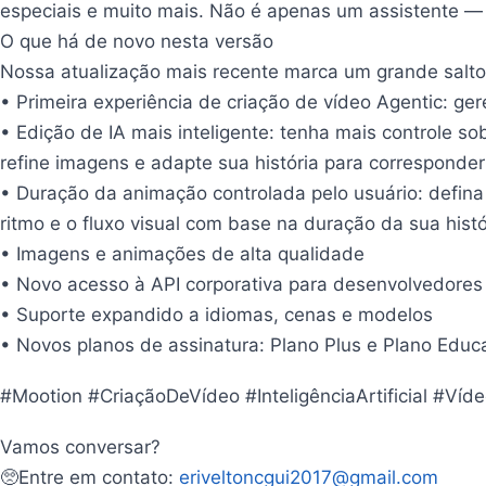
especiais e muito mais. Não é apenas um assistente — é
O que há de novo nesta versão
Nossa atualização mais recente marca um grande salto n
• Primeira experiência de criação de vídeo Agentic: g
• Edição de IA mais inteligente: tenha mais controle s
refine imagens e adapte sua história para corresponder
• Duração da animação controlada pelo usuário: defina
ritmo e o fluxo visual com base na duração da sua his
• Imagens e animações de alta qualidade
• Novo acesso à API corporativa para desenvolvedores
• Suporte expandido a idiomas, cenas e modelos
• Novos planos de assinatura: Plano Plus e Plano Edu
#Mootion #CriaçãoDeVídeo #InteligênciaArtificial #Ví
Vamos conversar?
🥺Entre em contato:
eriveltoncgui2017@gmail.com