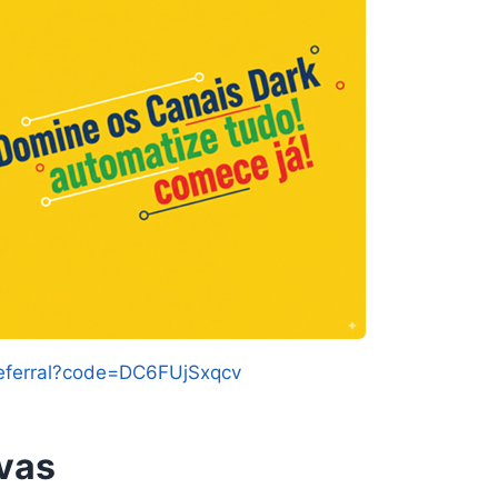
/referral?code=DC6FUjSxqcv
vas