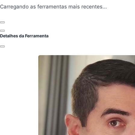
Carregando ferramentas...
Carregando as ferramentas mais recentes...
Anterior
Próximo
Detalhes da Ferramenta