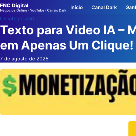
FNC Digital
Início
Canal Dark
Ganh
Negócios Online · YouTube · Canais Dark
Uncategorized
Texto para Video IA – M
em Apenas Um Clique!
7 de agosto de 2025