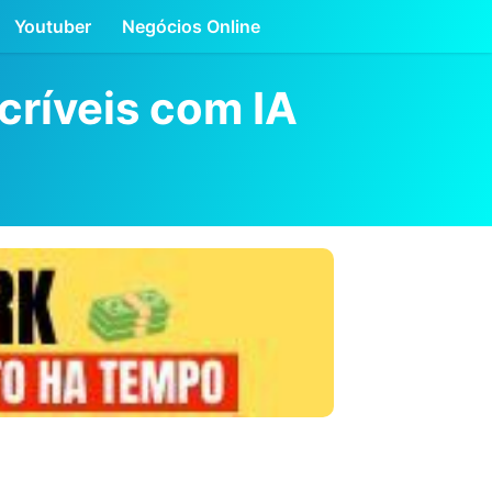
Youtuber
Negócios Online
críveis com IA