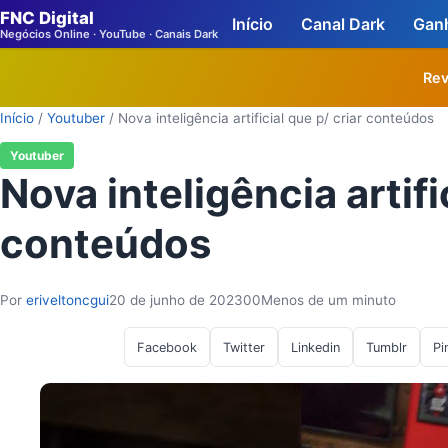
FNC Digital
Início
Canal Dark
Ganh
Negócios Online · YouTube · Canais Dark
Rev
Início
/
Youtuber
/
Nova inteligência artificial que p/ criar conteúdos
Youtuber
Nova inteligência artifi
conteúdos
Por
eriveltoncgui
20 de junho de 2023
0
0
Menos de um minuto
Facebook
Twitter
Linkedin
Tumblr
Pi