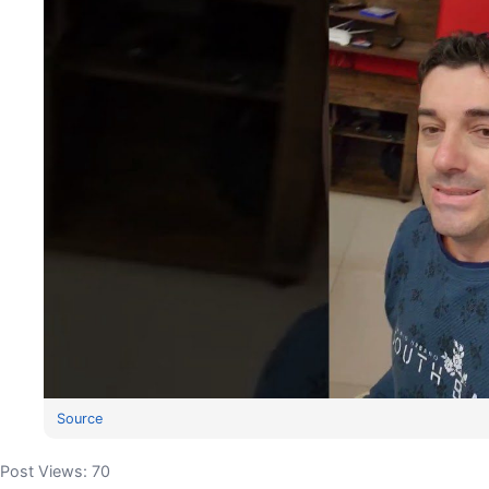
Source
Post Views:
70