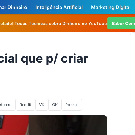
ar Dinheiro
Inteligência Artificial
Marketing Digital
elado! Todas Tecnicas sobre Dinheiro no YouTube
Saber Co
cial que p/ criar
nterest
Reddit
VK
OK
Pocket