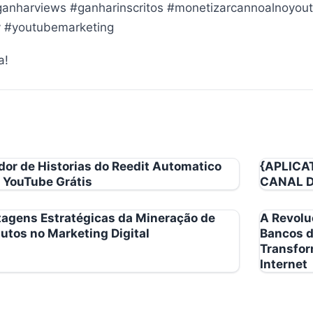
anharviews #ganharinscritos #monetizarcannoalnoyou
y #youtubemarketing
a!
dor de Historias do Reedit Automatico
{APLICAT
 YouTube Grátis
CANAL D
agens Estratégicas da Mineração de
A Revolu
utos no Marketing Digital
Bancos d
Transfor
Internet