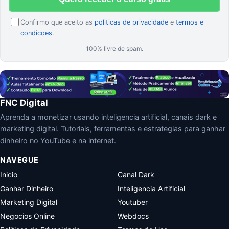
Confirmo que aceito as
politicas de privacidade
e
termos e
condicoes
.
100% livre de spam.
FNC Digital
Aprenda a monetizar usando inteligencia artificial, canais dark e
marketing digital. Tutoriais, ferramentas e estrategias para ganhar
dinheiro no YouTube e na internet.
NAVEGUE
Inicio
Canal Dark
Ganhar Dinheiro
Inteligencia Artificial
Marketing Digital
Youtuber
Negocios Online
Webdocs