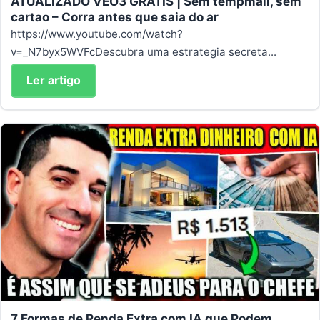
ATUALIZADO VEO3 GRATIS | Sem tempmail, sem
cartao – Corra antes que saia do ar
https://www.youtube.com/watch?
v=_N7byx5WVFcDescubra uma estrategia secreta...
Ler artigo
7 Formas de Renda Extra com IA que Podem