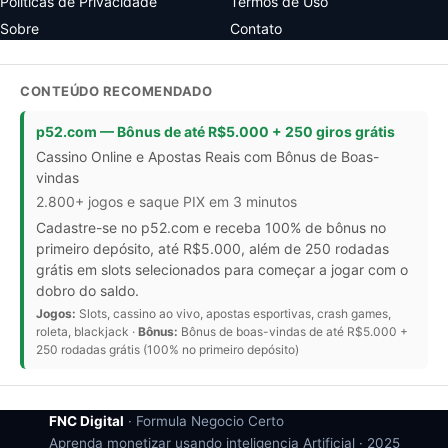
Politicas de Privacidade
Termos de Uso
Sobre
Contato
CONTEÚDO RECOMENDADO
p52.com — Bônus de até R$5.000 + 250 giros grátis
Cassino Online e Apostas Reais com Bônus de Boas-
vindas
2.800+ jogos e saque PIX em 3 minutos
Cadastre-se no p52.com e receba 100% de bônus no
primeiro depósito, até R$5.000, além de 250 rodadas
grátis em slots selecionados para começar a jogar com o
dobro do saldo.
Jogos:
Slots, cassino ao vivo, apostas esportivas, crash games,
roleta, blackjack ·
Bônus:
Bônus de boas-vindas de até R$5.000 +
250 rodadas grátis (100% no primeiro depósito)
FNC Digital
· Formula Negocio Certo
Aprenda monetizar usando inteligencia Artificial ·
2025