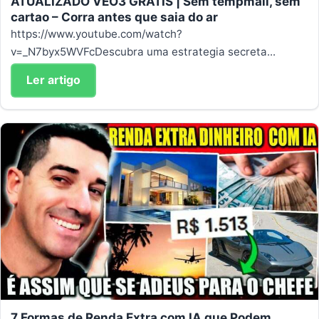
ATUALIZADO VEO3 GRATIS | Sem tempmail, sem
cartao – Corra antes que saia do ar
https://www.youtube.com/watch?
v=_N7byx5WVFcDescubra uma estrategia secreta...
Ler artigo
7 Formas de Renda Extra com IA que Podem