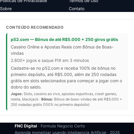
Politicas de Privacidade
Termos de Uso
Sobre
Contato
CONTEÚDO RECOMENDADO
p52.com — Bônus de até R$5.000 + 250 giros grátis
Cassino Online e Apostas Reais com Bônus de Boas-
vindas
2.800+ jogos e saque PIX em 3 minutos
Cadastre-se no p52.com e receba 100% de bônus no
primeiro depósito, até R$5.000, além de 250 rodadas
grátis em slots selecionados para começar a jogar com o
dobro do saldo.
Jogos:
Slots, cassino ao vivo, apostas esportivas, crash games,
roleta, blackjack ·
Bônus:
Bônus de boas-vindas de até R$5.000 +
250 rodadas grátis (100% no primeiro depósito)
FNC Digital
· Formula Negocio Certo
Aprenda monetizar usando inteligencia Artificial ·
2025