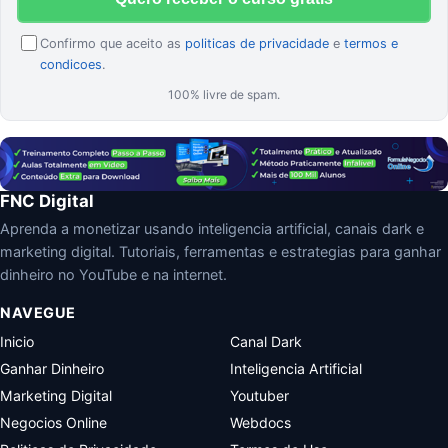
Confirmo que aceito as
politicas de privacidade
e
termos e
condicoes
.
100% livre de spam.
FNC Digital
Aprenda a monetizar usando inteligencia artificial, canais dark e
marketing digital. Tutoriais, ferramentas e estrategias para ganhar
dinheiro no YouTube e na internet.
NAVEGUE
Inicio
Canal Dark
Ganhar Dinheiro
Inteligencia Artificial
Marketing Digital
Youtuber
Negocios Online
Webdocs