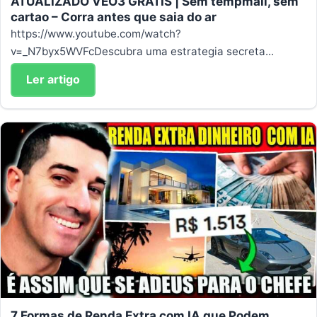
ATUALIZADO VEO3 GRATIS | Sem tempmail, sem
cartao – Corra antes que saia do ar
https://www.youtube.com/watch?
v=_N7byx5WVFcDescubra uma estrategia secreta...
Ler artigo
7 Formas de Renda Extra com IA que Podem