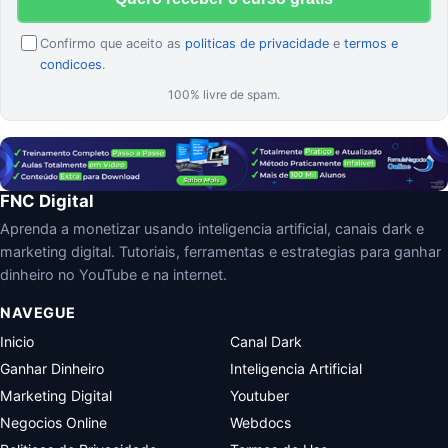
Confirmo que aceito as
politicas de privacidade
e
termos e
condicoes
.
100% livre de spam.
FNC Digital
Aprenda a monetizar usando inteligencia artificial, canais dark e
marketing digital. Tutoriais, ferramentas e estrategias para ganhar
dinheiro no YouTube e na internet.
NAVEGUE
Inicio
Canal Dark
Ganhar Dinheiro
Inteligencia Artificial
Marketing Digital
Youtuber
Negocios Online
Webdocs