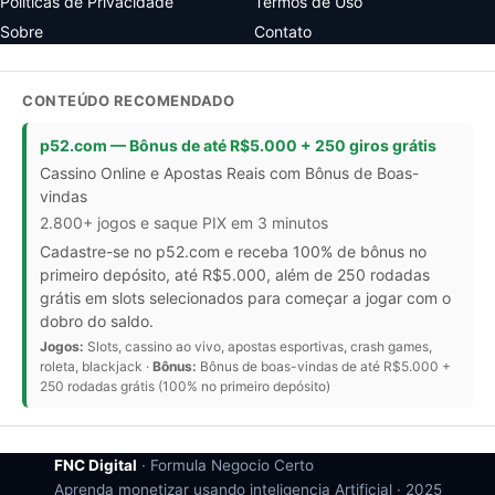
Politicas de Privacidade
Termos de Uso
Sobre
Contato
CONTEÚDO RECOMENDADO
p52.com — Bônus de até R$5.000 + 250 giros grátis
Cassino Online e Apostas Reais com Bônus de Boas-
vindas
2.800+ jogos e saque PIX em 3 minutos
Cadastre-se no p52.com e receba 100% de bônus no
primeiro depósito, até R$5.000, além de 250 rodadas
grátis em slots selecionados para começar a jogar com o
dobro do saldo.
Jogos:
Slots, cassino ao vivo, apostas esportivas, crash games,
roleta, blackjack ·
Bônus:
Bônus de boas-vindas de até R$5.000 +
250 rodadas grátis (100% no primeiro depósito)
FNC Digital
· Formula Negocio Certo
Aprenda monetizar usando inteligencia Artificial ·
2025