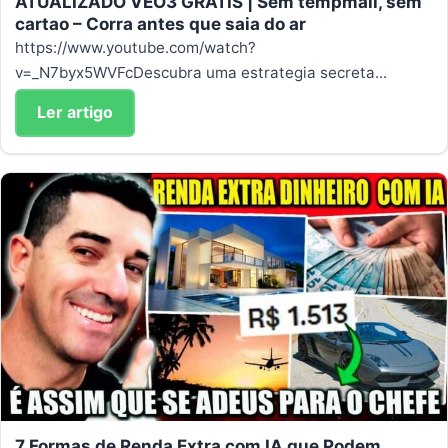
ATUALIZADO VEO3 GRATIS | Sem tempmail, sem
cartao – Corra antes que saia do ar
https://www.youtube.com/watch?
v=_N7byx5WVFcDescubra uma estrategia secreta...
Ler artigo
7 Formas de Renda Extra com IA que Podem