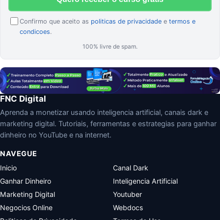
Confirmo que aceito as
politicas de privacidade
e
termos e
condicoes
.
100% livre de spam.
FNC Digital
Aprenda a monetizar usando inteligencia artificial, canais dark e
marketing digital. Tutoriais, ferramentas e estrategias para ganhar
dinheiro no YouTube e na internet.
NAVEGUE
Inicio
Canal Dark
Ganhar Dinheiro
Inteligencia Artificial
Marketing Digital
Youtuber
Negocios Online
Webdocs