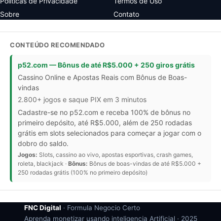
Politicas de Privacidade
Termos de Uso
Sobre
Contato
CONTEÚDO RECOMENDADO
p52.com — Bônus de até R$5.000 + 250 giros grátis
Cassino Online e Apostas Reais com Bônus de Boas-
vindas
2.800+ jogos e saque PIX em 3 minutos
Cadastre-se no p52.com e receba 100% de bônus no
primeiro depósito, até R$5.000, além de 250 rodadas
grátis em slots selecionados para começar a jogar com o
dobro do saldo.
Jogos:
Slots, cassino ao vivo, apostas esportivas, crash games,
roleta, blackjack ·
Bônus:
Bônus de boas-vindas de até R$5.000 +
250 rodadas grátis (100% no primeiro depósito)
FNC Digital
· Formula Negocio Certo
Aprenda monetizar usando inteligencia Artificial ·
2025