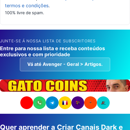
termos e condições
.
100% livre de spam.
JUNTE-SE Á NOSSA LISTA DE SUBSCRITORES
Entre para nossa lista e receba conteúdos
exclusivos e com prioridade
Vá até Avenger - Geral > Artigos.
Quer aprender a Criar Canais Dark e