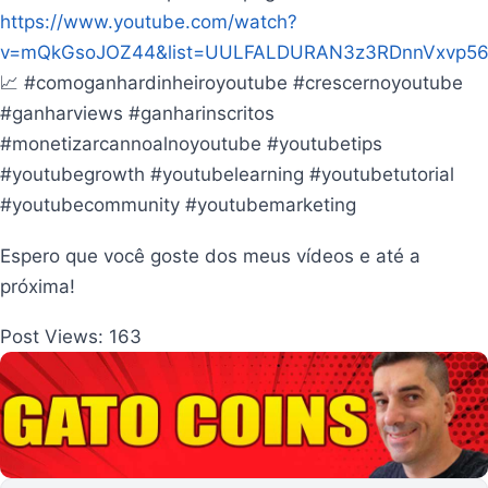
https://www.youtube.com/watch?
v=mQkGsoJOZ44&list=UULFALDURAN3z3RDnnVxvp5
📈 #comoganhardinheiroyoutube #crescernoyoutube
#ganharviews #ganharinscritos
#monetizarcannoalnoyoutube #youtubetips
#youtubegrowth #youtubelearning #youtubetutorial
#youtubecommunity #youtubemarketing
Espero que você goste dos meus vídeos e até a
próxima!
Post Views:
163