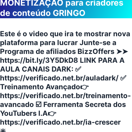
MONETIZAÇÃO para criadores
de conteúdo GRINGO
Este é o video que ira te mostrar nova
plataforma para lucrar Junte-se a
Programa de afiliados BizzOffers ➤➤
https://bit.ly/3Y5DkD8 LINK PARA A
AULA CANAIS DARK: ✅
https://verificado.net.br/auladark/ ✅
Treinamento Avançado👉
https://verificado.net.br/treinamento-
avancado ☑️ Ferramenta Secreta dos
YouTubers I.A👉
https://verificado.net.br/ia-crescer
❇️…