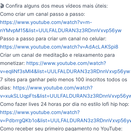
🎬 Confira alguns dos meus vídeos mais úteis:
Como criar um canal passo a passo:
https://www.youtube.com/watch?v=m-
nYMvpM15&list=UULFALDURAN3z3RDnnVxvp56yw
Passo a passo para criar um canal no celular:
https://www.youtube.com/watch?v=AdAcLAKSpi8
Criar um canal de meditação e relaxamento para
monetizar:
https://www.youtube.com/watch?
v=eqIiNf3sMI4&list=UULFALDURAN3z3RDnnVxvp56yw
7 sites para ganhar pelo menos 100 inscritos todos os
dias:
https://www.youtube.com/watch?
v=xukSLUqpFts&list=UULFALDURAN3z3RDnnVxvp56y
Como fazer lives 24 horas por dia no estilo lofi hip hop:
https://www.youtube.com/watch?
v=PdbrrgQKb1o&list=UULFALDURAN3z3RDnnVxvp56y
Como receber seu primeiro pagamento no YouTube: