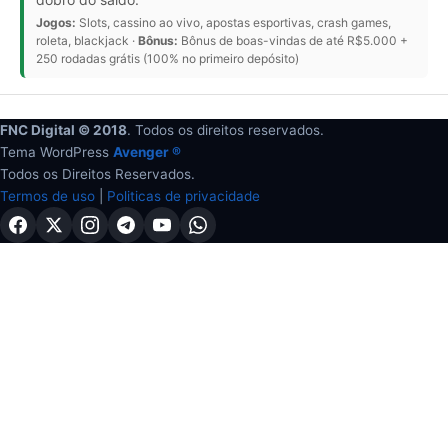
Jogos:
Slots, cassino ao vivo, apostas esportivas, crash games,
roleta, blackjack ·
Bônus:
Bônus de boas-vindas de até R$5.000 +
250 rodadas grátis (100% no primeiro depósito)
FNC Digital © 2018
. Todos os direitos reservados.
Tema WordPress
Avenger ®
Todos os Direitos Reservados.
Termos de uso
|
Politicas de privacidade