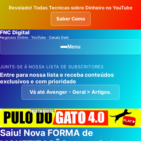
Revelado! Todas Tecnicas sobre Dinheiro no YouTube
Saber Como
FNC Digital
Negócios Online · YouTube · Canais Dark
Menu
JUNTE-SE Á NOSSA LISTA DE SUBSCRITORES
Entre para nossa lista e receba conteúdos
exclusivos e com prioridade
Vá até Avenger - Geral > Artigos.
Saiu! Nova FORMA de