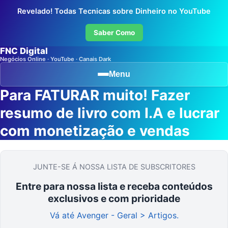
Revelado! Todas Tecnicas sobre Dinheiro no YouTube
Saber Como
FNC Digital
Negócios Online · YouTube · Canais Dark
Menu
Para FATURAR muito! Fazer
resumo de livro com I.A e lucrar
com monetização e vendas
JUNTE-SE Á NOSSA LISTA DE SUBSCRITORES
Entre para nossa lista e receba conteúdos
exclusivos e com prioridade
Vá até Avenger - Geral > Artigos.