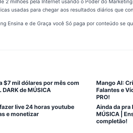
e 2 milhões pela Internet usando o Poder do Marketing 
cas usadas para chegar aos resultados diários que co
g Ensina e de Graça você Só paga por conteúdo se qui
a $7 mil dólares por mês com
Mango AI: Cri
 DARK de MÚSICA
Falantes e Ví
PRO!
azer live 24 horas youtube
Ainda da pr
s e monetizar
MÚSICA | Ens
completão!