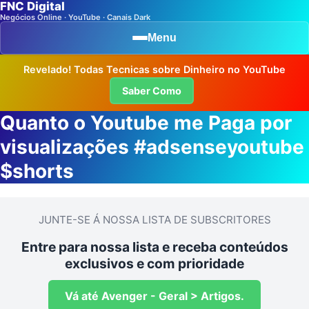
FNC Digital
Negócios Online · YouTube · Canais Dark
Menu
Revelado! Todas Tecnicas sobre Dinheiro no YouTube
Saber Como
Quanto o Youtube me Paga por
visualizações #adsenseyoutube
$shorts
JUNTE-SE Á NOSSA LISTA DE SUBSCRITORES
Entre para nossa lista e receba conteúdos
exclusivos e com prioridade
Vá até Avenger - Geral > Artigos.