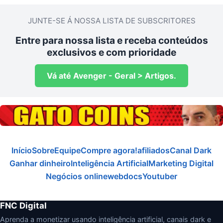
JUNTE-SE Á NOSSA LISTA DE SUBSCRITORES
Entre para nossa lista e receba conteúdos
exclusivos e com prioridade
Vá até Avenger - Geral > Artigos.
Início
Sobre
Equipe
Compre agora!
afiliados
Canal Dark
Ganhar dinheiro
Inteligência Artificial
Marketing Digital
Negócios online
webdocs
Youtuber
FNC Digital
Aprenda a monetizar usando inteligência artificial, canais dark e