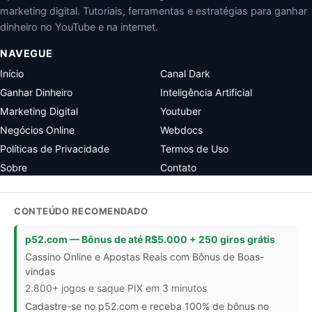
marketing digital. Tutoriais, ferramentas e estratégias para ganhar
dinheiro no YouTube e na internet.
NAVEGUE
Início
Canal Dark
Ganhar Dinheiro
Inteligência Artificial
Marketing Digital
Youtuber
Negócios Online
Webdocs
Políticas de Privacidade
Termos de Uso
Sobre
Contato
CONTEÚDO RECOMENDADO
p52.com — Bônus de até R$5.000 + 250 giros grátis
Cassino Online e Apostas Reais com Bônus de Boas-
vindas
2.800+ jogos e saque PIX em 3 minutos
Cadastre-se no p52.com e receba 100% de bônus no