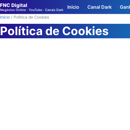
FNC Digital
Início
Canal Dark
Ganh
Negócios Online · YouTube · Canais Dark
Início
/
Política de Cookies
Política de Cookies