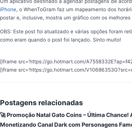
Um aplicativo destinado a agendar postagens de acord
iPhone
, o WhenToGram faz um mapeamento dos horários
postar e, inclusive, mostra um gráfico com os melhores
OBS: Este post foi atualizado e várias opções foram re
como eram quando o post foi lançado. Sinto muito!
[iframe src=’https://go.hotmart.com/A7558332E?ap=f421&
[iframe src=’https://go.hotmart.com/V10686353G?src=cook
Postagens relacionadas
🚀 Promoção Natal Gato Coins – Última Chance! 
Monetizando Canal Dark com Personagens Famos