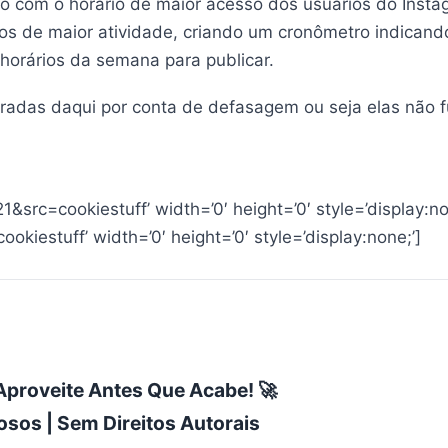
o com o horário de maior acesso dos usuários do Insta
 de maior atividade, criando um cronômetro indicando 
 horários da semana para publicar.
tiradas daqui por conta de defasagem ou seja elas não 
src=cookiestuff’ width=’0′ height=’0′ style=’display:no
iestuff’ width=’0′ height=’0′ style=’display:none;’]
Aproveite Antes Que Acabe! 🚀
os | Sem Direitos Autorais