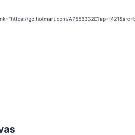
 link="https://go.hotmart.com/A7558332E?ap=f421&src=b
vas