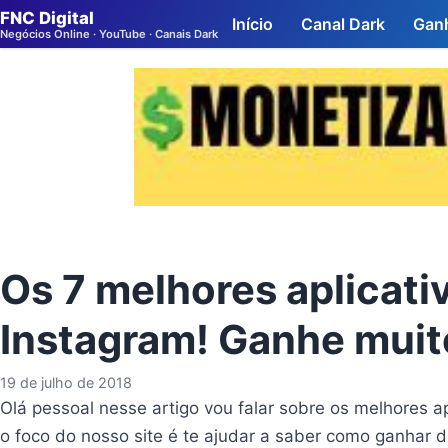
Pular para o conteúdo
FNC Digital
Início
Canal Dark
Ganh
Negócios Online · YouTube · Canais Dark
Negócios online
Os 7 melhores aplicati
Instagram! Ganhe muit
19 de julho de 2018
Olá pessoal nesse artigo vou falar sobre os melhores 
o foco do nosso site é te ajudar a saber como ganhar d