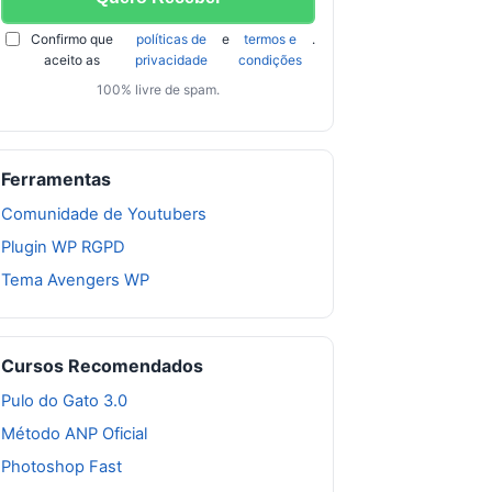
Confirmo que
políticas de
e
termos e
.
aceito as
privacidade
condições
100% livre de spam.
Ferramentas
Comunidade de Youtubers
Plugin WP RGPD
Tema Avengers WP
Cursos Recomendados
Pulo do Gato 3.0
Método ANP Oficial
Photoshop Fast