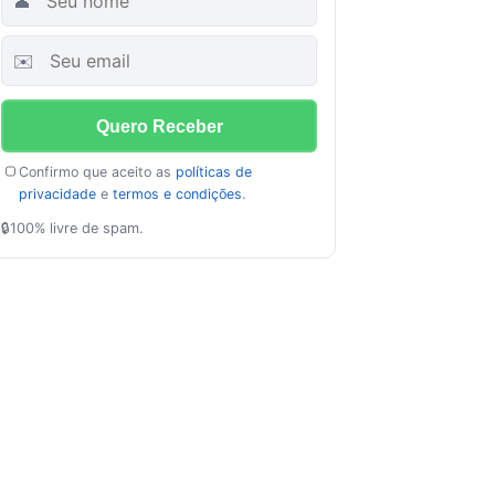
👤
✉️
Confirmo que aceito as
políticas de
privacidade
e
termos e condições
.
🔒
100% livre de spam.