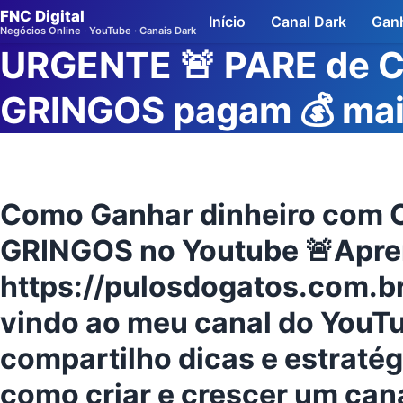
FNC Digital
Início
Canal Dark
Ganh
Negócios Online · YouTube · Canais Dark
URGENTE 🚨 PARE de C
GRINGOS pagam 💰 ma
Como Ganhar dinheiro com
GRINGOS no Youtube 🚨Apre
https://pulosdogatos.com.b
vindo ao meu canal do YouTu
compartilho dicas e estratég
como criar e crescer um can