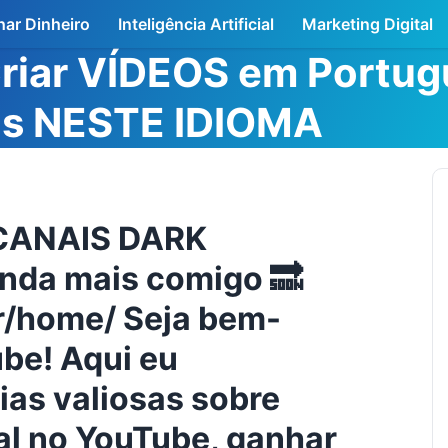
ar Dinheiro
Inteligência Artificial
Marketing Digital
riar VÍDEOS em Portug
is NESTE IDIOMA
 CANAIS DARK
nda mais comigo 🔜
r/home/ Seja bem-
be! Aqui eu
ias valiosas sobre
al no YouTube, ganhar