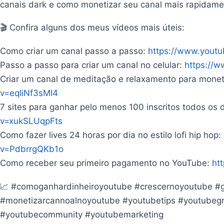
canais dark e como monetizar seu canal mais rapidame
🎬 Confira alguns dos meus vídeos mais úteis:
Como criar um canal passo a passo:
https://www.you
Passo a passo para criar um canal no celular:
https://
Criar um canal de meditação e relaxamento para monet
v=eqIiNf3sMI4
7 sites para ganhar pelo menos 100 inscritos todos os 
v=xukSLUqpFts
Como fazer lives 24 horas por dia no estilo lofi hip hop:
v=PdbrrgQKb1o
Como receber seu primeiro pagamento no YouTube:
ht
📈 #comoganhardinheiroyoutube #crescernoyoutube #g
#monetizarcannoalnoyoutube #youtubetips #youtubegro
#youtubecommunity #youtubemarketing