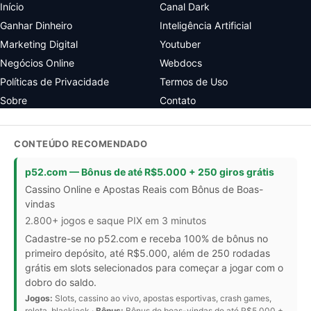
Início
Canal Dark
Ganhar Dinheiro
Inteligência Artificial
Marketing Digital
Youtuber
Negócios Online
Webdocs
Políticas de Privacidade
Termos de Uso
Sobre
Contato
CONTEÚDO RECOMENDADO
p52.com — Bônus de até R$5.000 + 250 giros grátis
Cassino Online e Apostas Reais com Bônus de Boas-
vindas
2.800+ jogos e saque PIX em 3 minutos
Cadastre-se no p52.com e receba 100% de bônus no
primeiro depósito, até R$5.000, além de 250 rodadas
grátis em slots selecionados para começar a jogar com o
dobro do saldo.
Jogos:
Slots, cassino ao vivo, apostas esportivas, crash games,
roleta, blackjack ·
Bônus:
Bônus de boas-vindas de até R$5.000 +