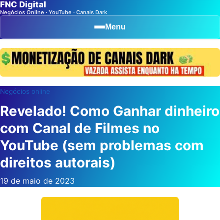
FNC Digital
Negócios Online · YouTube · Canais Dark
Menu
Negócios online
Revelado! Como Ganhar dinheiro
com Canal de Filmes no
YouTube (sem problemas com
direitos autorais)
19 de maio de 2023