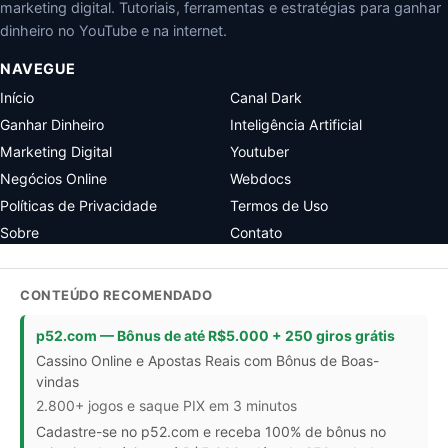
marketing digital. Tutoriais, ferramentas e estratégias para ganhar
dinheiro no YouTube e na internet.
NAVEGUE
Início
Canal Dark
Ganhar Dinheiro
Inteligência Artificial
Marketing Digital
Youtuber
Negócios Online
Webdocs
Políticas de Privacidade
Termos de Uso
Sobre
Contato
CONTEÚDO RECOMENDADO
p52.com — Bônus de até R$5.000 + 250 giros grátis
Cassino Online e Apostas Reais com Bônus de Boas-
vindas
2.800+ jogos e saque PIX em 3 minutos
Cadastre-se no p52.com e receba 100% de bônus no