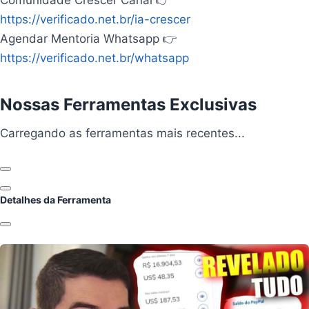
Comunidade Crescer Canal 👉
https://verificado.net.br/ia-crescer
Agendar Mentoria Whatsapp 👉
https://verificado.net.br/whatsapp
Nossas Ferramentas Exclusivas
Carregando ferramentas...
Carregando as ferramentas mais recentes...
Anterior
Próximo
Detalhes da Ferramenta