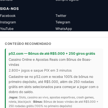
SIGA-NOS
Facebook
Twitter
Instagram
Telegram
YouTube
WhatsApp
CONTEÚDO RECOMENDADO
p52.com — Bônus de até R$5.000 + 250 giros grátis
Cassino Online e Apostas Reais com Bônus de Boas-
vindas
2.800+ jogos e saque PIX em 3 minutos
Cadastre-se no p52.com e receba 100% de bônus no
primeiro depósito, até R$5.000, além de 250 rodadas
grátis em slots selecionados para começar a jogar com o
dobro do saldo.
Jogos:
Slots, cassino ao vivo, apostas esportivas, crash games,
roleta, blackjack ·
Bônus:
Bônus de boas-vindas de até R$5.000 +
250 rodadas grátis (100% no primeiro depósito)