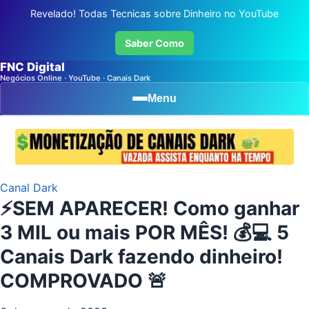
Revelado! Todas Tecnicas sobre Dinheiro no YouTube
Saber Como
FNC Digital
Negócios Online · YouTube · Canais Dark
Menu
Canal Dark
⚡SEM APARECER! Como ganhar
3 MIL ou mais POR MÊS! 💰💻 5
Canais Dark fazendo dinheiro!
COMPROVADO 🚨