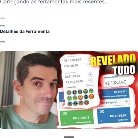
Carregando ferramentas...
Carregando as ferramentas mais recentes...
Anterior
Próximo
Detalhes da Ferramenta