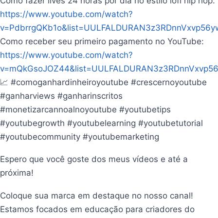
Como fazer lives 24 horas por dia no estilo lofi hip hop:
https://www.youtube.com/watch?
v=PdbrrgQKb1o&list=UULFALDURAN3z3RDnnVxvp56y
Como receber seu primeiro pagamento no YouTube:
https://www.youtube.com/watch?
v=mQkGsoJOZ44&list=UULFALDURAN3z3RDnnVxvp5
📈 #comoganhardinheiroyoutube #crescernoyoutube
#ganharviews #ganharinscritos
#monetizarcannoalnoyoutube #youtubetips
#youtubegrowth #youtubelearning #youtubetutorial
#youtubecommunity #youtubemarketing
Espero que você goste dos meus vídeos e até a
próxima!
Coloque sua marca em destaque no nosso canal!
Estamos focados em educação para criadores do