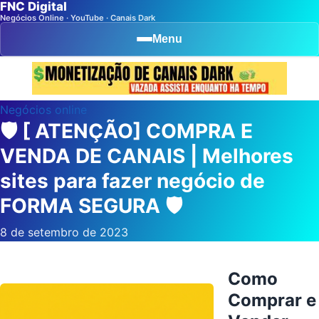
FNC Digital
Negócios Online · YouTube · Canais Dark
Menu
Negócios online
🛡️ [ ATENÇÃO] COMPRA E
VENDA DE CANAIS | Melhores
sites para fazer negócio de
FORMA SEGURA 🛡️
8 de setembro de 2023
Como
Comprar e