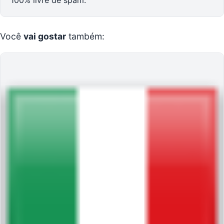
100% livre de spam.
Você
vai gostar
também: