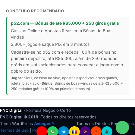
CONTEÚDO RECOMENDADO
p52.com — Bônus de até R$5.000 + 250 giros grátis
Cassino Online e Apostas Reais com Bônus de Boas-
vindas
2.800+ jogos e saque PIX em 3 minutos
Cadastre-se no p52.com e receba 100% de bônus no
primeiro depósito, até R$5.000, além de 250 rodadas
grátis em slots selecionados para começar a jogar com o
dobro do saldo.
Jogos:
Slots, cassino ao vivo, apostas esportivas, crash games,
roleta, blackjack ·
Bônus:
Bônus de boas-vindas de até R$5.000 +
250 rodadas grátis (100% no primeiro depósito)
FNC Digital
· Fórmula Negócio Certo
FNC Digital © 2018
. Todos os direitos reservados.
Tema WordPress
Avenger ®
Todos os Direitos Reservados.
Termos de uso
|
Politicas de privacidade