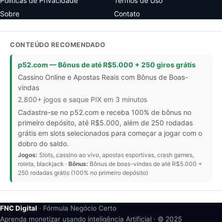
Políticas de Privacidade
Termos de Uso
Sobre
Contato
CONTEÚDO RECOMENDADO
p52.com — Bônus de até R$5.000 + 250 giros grátis
Cassino Online e Apostas Reais com Bônus de Boas-
vindas
2.800+ jogos e saque PIX em 3 minutos
Cadastre-se no p52.com e receba 100% de bônus no
primeiro depósito, até R$5.000, além de 250 rodadas
grátis em slots selecionados para começar a jogar com o
dobro do saldo.
Jogos:
Slots, cassino ao vivo, apostas esportivas, crash games,
roleta, blackjack ·
Bônus:
Bônus de boas-vindas de até R$5.000 +
250 rodadas grátis (100% no primeiro depósito)
FNC Digital
· Fórmula Negócio Certo
Aprenda monetizar usando inteligência Artificial · ©
2025