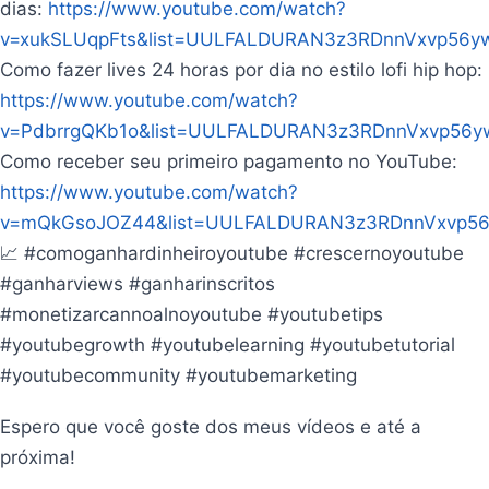
dias:
https://www.youtube.com/watch?
v=xukSLUqpFts&list=UULFALDURAN3z3RDnnVxvp56y
Como fazer lives 24 horas por dia no estilo lofi hip hop:
https://www.youtube.com/watch?
v=PdbrrgQKb1o&list=UULFALDURAN3z3RDnnVxvp56y
Como receber seu primeiro pagamento no YouTube:
https://www.youtube.com/watch?
v=mQkGsoJOZ44&list=UULFALDURAN3z3RDnnVxvp5
📈 #comoganhardinheiroyoutube #crescernoyoutube
#ganharviews #ganharinscritos
#monetizarcannoalnoyoutube #youtubetips
#youtubegrowth #youtubelearning #youtubetutorial
#youtubecommunity #youtubemarketing
Espero que você goste dos meus vídeos e até a
próxima!