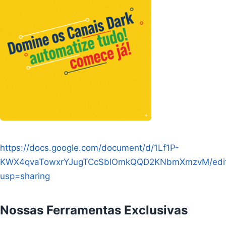
https://docs.google.com/document/d/1Lf1P-
KWX4qvaTowxrYJugTCcSblOmkQQD2KNbmXmzvM/edi
usp=sharing
Nossas Ferramentas Exclusivas