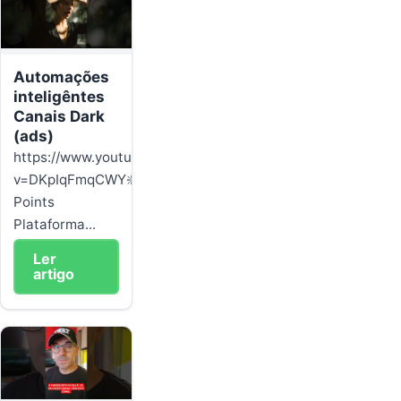
Automações
inteligêntes
Canais Dark
(ads)
https://www.youtube.com/watch?
v=DKpIqFmqCWY❇️Like
Points
Plataforma...
Ler
artigo