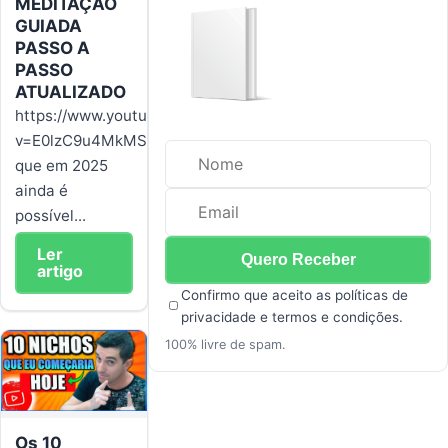
MEDITAÇÃO
GUIADA
PASSO A
PASSO
ATUALIZADO
https://www.youtube.com/watch?
v=E0lzC9u4MkMSerá
que em 2025
ainda é
possível...
Ler
artigo
Confirmo que aceito as
políticas de
privacidade
e
termos e condições
.
100% livre de spam.
Os 10