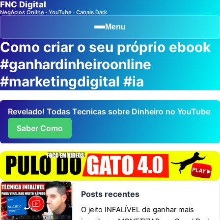
FNC Digital
Negócios Online · YouTube · Canais Dark
Menu
Como criar o seu próprio ebook
#ganhardinheiroonline
#marketingdigital #ia
Revelado! Todas Tecnicas sobre Dinheiro no YouTube
Saber Como
Posts recentes
O jeito INFALÍVEL de ganhar mais