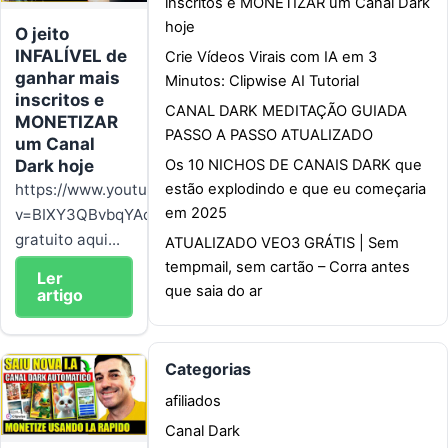
inscritos e MONETIZAR um Canal Dark
hoje
O jeito
INFALÍVEL de
Crie Vídeos Virais com IA em 3
ganhar mais
Minutos: Clipwise AI Tutorial
inscritos e
CANAL DARK MEDITAÇÃO GUIADA
MONETIZAR
PASSO A PASSO ATUALIZADO
um Canal
Os 10 NICHOS DE CANAIS DARK que
Dark hoje
estão explodindo e que eu começaria
https://www.youtube.com/watch?
em 2025
v=BIXY3QBvbqYAcesso
gratuito aqui...
ATUALIZADO VEO3 GRÁTIS | Sem
tempmail, sem cartão – Corra antes
Ler
que saia do ar
artigo
Categorias
afiliados
Canal Dark