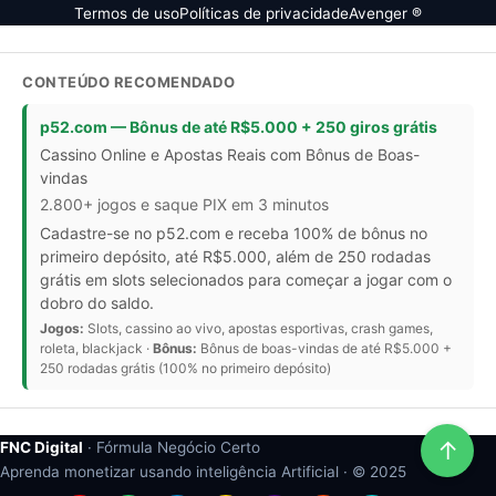
Termos de uso
Políticas de privacidade
Avenger ®
CONTEÚDO RECOMENDADO
p52.com — Bônus de até R$5.000 + 250 giros grátis
Cassino Online e Apostas Reais com Bônus de Boas-
vindas
2.800+ jogos e saque PIX em 3 minutos
Cadastre-se no p52.com e receba 100% de bônus no
primeiro depósito, até R$5.000, além de 250 rodadas
grátis em slots selecionados para começar a jogar com o
dobro do saldo.
Jogos:
Slots, cassino ao vivo, apostas esportivas, crash games,
roleta, blackjack ·
Bônus:
Bônus de boas-vindas de até R$5.000 +
250 rodadas grátis (100% no primeiro depósito)
↑
FNC Digital
· Fórmula Negócio Certo
Aprenda monetizar usando inteligência Artificial · ©
2025