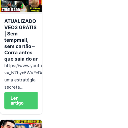
ATUALIZADO
VEO3 GRÁTIS
| Sem
tempmail,
sem cartão –
Corra antes
que saia do ar
https://www.youtube.com/watch?
v=_N7byx5WVFcDescubra
uma estratégia
secreta...
Ler
artigo