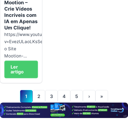
Mootion –
Crie Vídeos
Incríveis com
IA em Apenas
Um Clique!
https://www.youtube.com/watch?
v=EvezULaoLKsSegue
o Site
Mootion-...
Ler
artigo
1
2
3
4
5
›
»