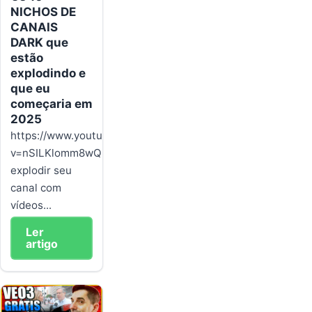
NICHOS DE
CANAIS
DARK que
estão
explodindo e
que eu
começaria em
2025
https://www.youtube.com/watch?
v=nSILKlomm8wQuer
explodir seu
canal com
vídeos...
Ler
artigo