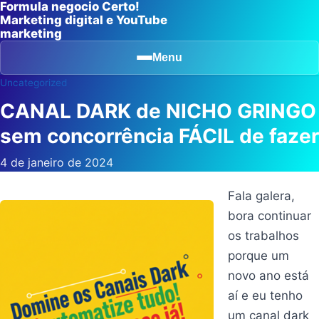
Formula negocio Certo!
Marketing digital e YouTube
marketing
Menu
Uncategorized
CANAL DARK de NICHO GRINGO
sem concorrência FÁCIL de fazer
4 de janeiro de 2024
Fala galera,
bora continuar
os trabalhos
porque um
novo ano está
aí e eu tenho
um canal dark