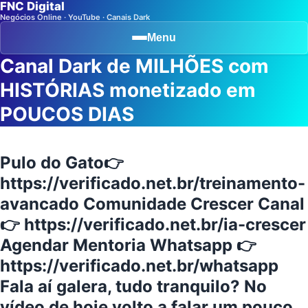
FNC Digital
Negócios Online · YouTube · Canais Dark
Menu
Canal Dark de MILHÕES com
HISTÓRIAS monetizado em
POUCOS DIAS
Pulo do Gato👉
https://verificado.net.br/treinamento-
avancado Comunidade Crescer Canal
👉 https://verificado.net.br/ia-crescer
Agendar Mentoria Whatsapp 👉
https://verificado.net.br/whatsapp
Fala aí galera, tudo tranquilo? No
vídeo de hoje volto a falar um pouco