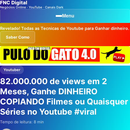
FNC Digital
Negócios Online · YouTube · Canais Dark
Menu
Revelado! Todas as Tecnicas de Youtube para Ganhar dinheiro.
Saber Como
Youtuber
82.000.000 de views em 2
Meses, Ganhe DINHEIRO
COPIANDO Filmes ou Quaisquer
Séries no Youtube #viral
Tempo de leitura: 8 min