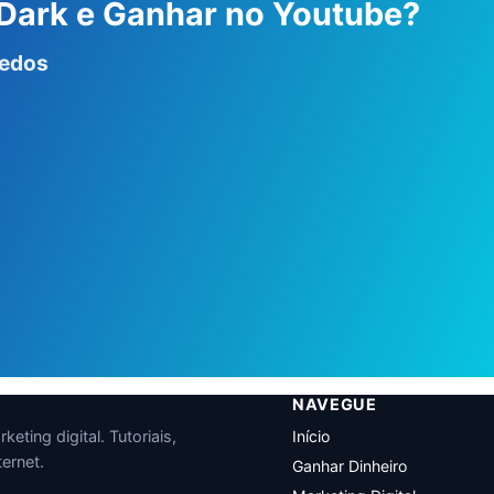
 Dark e Ganhar no Youtube?
redos
NAVEGUE
eting digital. Tutoriais,
Início
ernet.
Ganhar Dinheiro