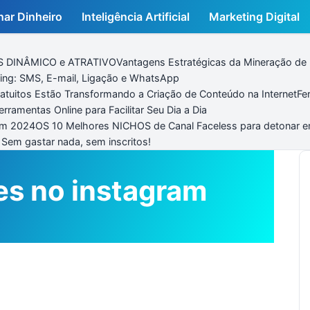
ar Dinheiro
Inteligência Artificial
Marketing Digital
MAIS DINÂMICO e ATRATIVO
Vantagens Estratégicas da Mineração de 
ing: SMS, E-mail, Ligação e WhatsApp
tuitos Estão Transformando a Criação de Conteúdo na Internet
Fe
rramentas Online para Facilitar Seu Dia a Dia
em 2024
OS 10 Melhores NICHOS de Canal Faceless para detonar
m gastar nada, sem inscritos!
es no instagram