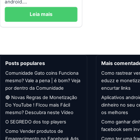
android.…
Leia mais
Posts populares
Mais comentad
Comunidade Gato coins Funciona
Como rastrear ve
mesmo? Vale a pena | é bom? Veja
eduzz e monetiz
por dentro da Comunidade
encurtar links
🔴 Novas Regras de Monetização
Aplicativos andro
Do YouTube ! FIcou mais Fácil
dinheiro no seu c
mesmo? Descubra neste Vídeo
os melhores
O SEGREDO dos top players
Como ganhar din
facebook sem inve
Como Vender produtos de
Emagrecimento no Facebook Ads
Como ter uma fran