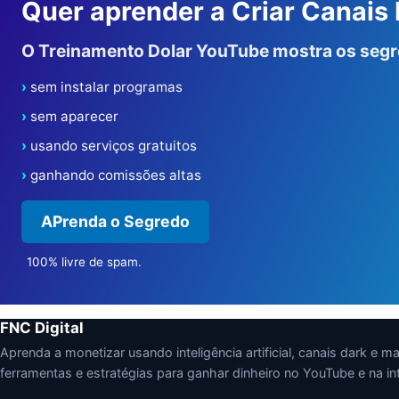
Quer aprender a Criar Canais
O Treinamento Dolar YouTube mostra os seg
sem instalar programas
sem aparecer
usando serviços gratuitos
ganhando comissões altas
APrenda o Segredo
100% livre de spam.
FNC Digital
Aprenda a monetizar usando inteligência artificial, canais dark e mark
ferramentas e estratégias para ganhar dinheiro no YouTube e na int