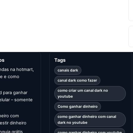
os
Tags
ndas na hotmart,
canais dark
ze e como
canal dark como fazer
como criar um canal dark no
id para ganhar
youtube
elular – somente
Como ganhar dinheiro
heiro com
como ganhar dinheiro com canal
stir dinheiro
dark no youtube
quia grátis
como ganhar dinheiro com youtube