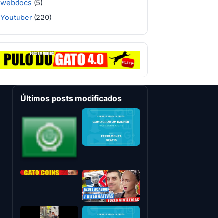
webdocs
(5)
Youtuber
(220)
Últimos posts modificados