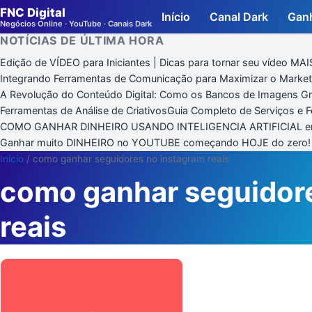
FNC Digital
Início
Canal Dark
Ganh
Negócios Online · YouTube · Canais Dark
NOTÍCIAS DE ÚLTIMA HORA
Edição de VÍDEO para Iniciantes | Dicas para tornar seu vídeo 
Integrando Ferramentas de Comunicação para Maximizar o Market
A Revolução do Conteúdo Digital: Como os Bancos de Imagens Gra
Ferramentas de Análise de Criativos
Guia Completo de Serviços e Fe
COMO GANHAR DINHEIRO USANDO INTELIGENCIA ARTIFICIAL 
Ganhar muito DINHEIRO no YOUTUBE começando HOJE do zero! Se
Início
/
como ganhar seguidores no instagram reais
como ganhar seguidor
reais