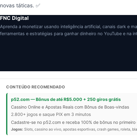
novas táticas. ✅
FNC Digital
Aprenda a monetizar usando inteligência artificial, canais dark e mark
ferramentas e estratégias para ganhar dinheiro no YouTube e na int
CONTEÚDO RECOMENDADO
p52.com — Bônus de até R$5.000 + 250 giros grátis
Cassino Online e Apostas Reais com Bônus de Boas-vindas
2.800+ jogos e saque PIX em 3 minutos
Cadastre-se no p52.com e receba 100% de bônus no primeiro d
Jogos:
Slots, cassino ao vivo, apostas esportivas, crash games, roleta, bl