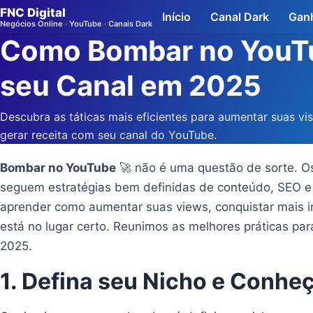
FNC Digital
Início
Canal Dark
Ganh
Negócios Online · YouTube · Canais Dark
Como Bombar no YouTub
seu Canal em 2025
Descubra as táticas mais eficientes para aumentar suas vis
gerar receita com seu canal do YouTube.
Bombar no YouTube
🚀 não é uma questão de sorte. O
seguem estratégias bem definidas de conteúdo, SEO e
aprender como aumentar suas views, conquistar mais in
está no lugar certo. Reunimos as melhores práticas p
2025.
1. Defina seu Nicho e Conhe