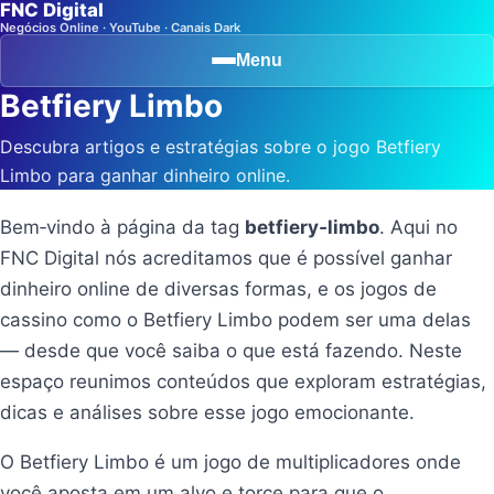
FNC Digital
Negócios Online · YouTube · Canais Dark
Menu
Betfiery Limbo
Descubra artigos e estratégias sobre o jogo Betfiery
Limbo para ganhar dinheiro online.
Bem‑vindo à página da tag
betfiery‑limbo
. Aqui no
FNC Digital nós acreditamos que é possível ganhar
dinheiro online de diversas formas, e os jogos de
cassino como o Betfiery Limbo podem ser uma delas
— desde que você saiba o que está fazendo. Neste
espaço reunimos conteúdos que exploram estratégias,
dicas e análises sobre esse jogo emocionante.
O Betfiery Limbo é um jogo de multiplicadores onde
você aposta em um alvo e torce para que o