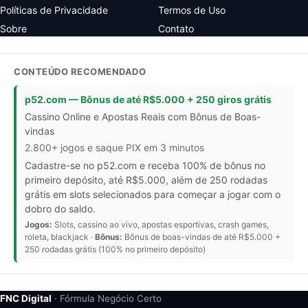
Políticas de Privacidade
Termos de Uso
Sobre
Contato
CONTEÚDO RECOMENDADO
p52.com — Bônus de até R$5.000 + 250 giros grátis
Cassino Online e Apostas Reais com Bônus de Boas-
vindas
2.800+ jogos e saque PIX em 3 minutos
Cadastre-se no p52.com e receba 100% de bônus no
primeiro depósito, até R$5.000, além de 250 rodadas
grátis em slots selecionados para começar a jogar com o
dobro do saldo.
Jogos:
Slots, cassino ao vivo, apostas esportivas, crash games,
roleta, blackjack ·
Bônus:
Bônus de boas-vindas de até R$5.000 +
250 rodadas grátis (100% no primeiro depósito)
FNC Digital
· Fórmula Negócio Certo