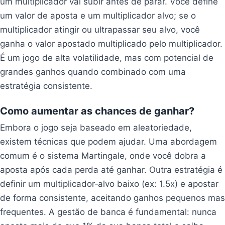
um multiplicador vai subir antes de parar. Você define
um valor de aposta e um multiplicador alvo; se o
multiplicador atingir ou ultrapassar seu alvo, você
ganha o valor apostado multiplicado pelo multiplicador.
É um jogo de alta volatilidade, mas com potencial de
grandes ganhos quando combinado com uma
estratégia consistente.
Como aumentar as chances de ganhar?
Embora o jogo seja baseado em aleatoriedade,
existem técnicas que podem ajudar. Uma abordagem
comum é o sistema Martingale, onde você dobra a
aposta após cada perda até ganhar. Outra estratégia é
definir um multiplicador‑alvo baixo (ex: 1.5x) e apostar
de forma consistente, aceitando ganhos pequenos mas
frequentes. A gestão de banca é fundamental: nunca