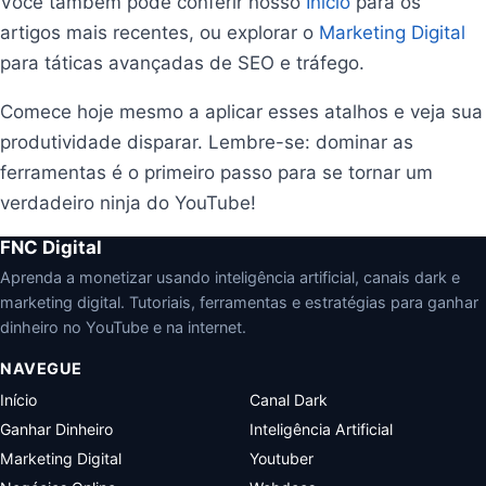
Você também pode conferir nosso
Início
para os
artigos mais recentes, ou explorar o
Marketing Digital
para táticas avançadas de SEO e tráfego.
Comece hoje mesmo a aplicar esses atalhos e veja sua
produtividade disparar. Lembre-se: dominar as
ferramentas é o primeiro passo para se tornar um
verdadeiro ninja do YouTube!
FNC Digital
Aprenda a monetizar usando inteligência artificial, canais dark e
marketing digital. Tutoriais, ferramentas e estratégias para ganhar
dinheiro no YouTube e na internet.
NAVEGUE
Início
Canal Dark
Ganhar Dinheiro
Inteligência Artificial
Marketing Digital
Youtuber