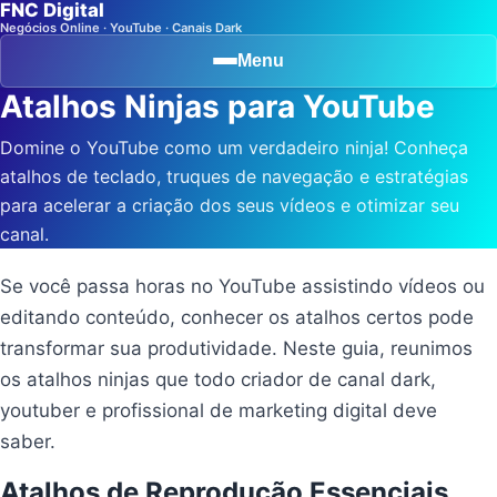
FNC Digital
Negócios Online · YouTube · Canais Dark
Menu
Atalhos Ninjas para YouTube
Domine o YouTube como um verdadeiro ninja! Conheça
atalhos de teclado, truques de navegação e estratégias
para acelerar a criação dos seus vídeos e otimizar seu
canal.
Se você passa horas no YouTube assistindo vídeos ou
editando conteúdo, conhecer os atalhos certos pode
transformar sua produtividade. Neste guia, reunimos
os atalhos ninjas que todo criador de canal dark,
youtuber e profissional de marketing digital deve
saber.
Atalhos de Reprodução Essenciais