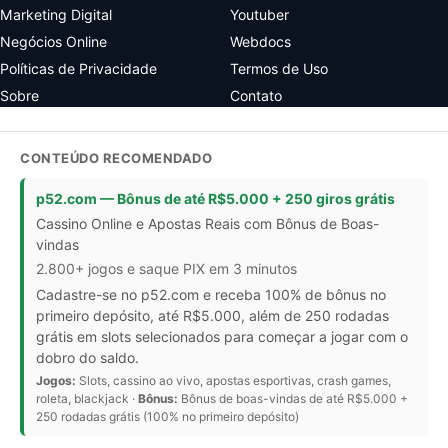
Marketing Digital
Youtuber
Negócios Online
Webdocs
Políticas de Privacidade
Termos de Uso
Sobre
Contato
CONTEÚDO RECOMENDADO
p52.com — Bônus de até R$5.000 + 250 giros grátis
Cassino Online e Apostas Reais com Bônus de Boas-
vindas
2.800+ jogos e saque PIX em 3 minutos
Cadastre-se no p52.com e receba 100% de bônus no
primeiro depósito, até R$5.000, além de 250 rodadas
grátis em slots selecionados para começar a jogar com o
dobro do saldo.
Jogos:
Slots, cassino ao vivo, apostas esportivas, crash games,
roleta, blackjack ·
Bônus:
Bônus de boas-vindas de até R$5.000 +
250 rodadas grátis (100% no primeiro depósito)