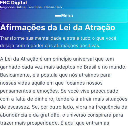
FNC Digital
Negócios Online · YouTube · Canais Dark
Menu
Afirmações da Lei da Atração
Transforme sua mentalidade e atraia tudo o que você
deseja com o poder das afirmações positivas.
A Lei da Atração é um princípio universal que tem
ganhado cada vez mais adeptos no Brasil e no mundo.
Basicamente, ela postula que nós atraímos para
nossas vidas aquilo em que focamos nossos
pensamentos e emoções. Se você vive preocupado
com a falta de dinheiro, tenderá a atrair mais situações
de escassez. Se, por outro lado, vibra na frequência da
abundância e da gratidão, o universo conspirará para
trazer mais prosperidade. É aqui que entram as