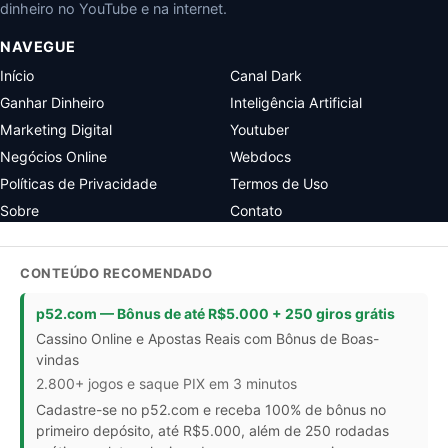
dinheiro no YouTube e na internet.
NAVEGUE
Início
Canal Dark
Ganhar Dinheiro
Inteligência Artificial
Marketing Digital
Youtuber
Negócios Online
Webdocs
Políticas de Privacidade
Termos de Uso
Sobre
Contato
CONTEÚDO RECOMENDADO
p52.com — Bônus de até R$5.000 + 250 giros grátis
Cassino Online e Apostas Reais com Bônus de Boas-
vindas
2.800+ jogos e saque PIX em 3 minutos
Cadastre-se no p52.com e receba 100% de bônus no
primeiro depósito, até R$5.000, além de 250 rodadas