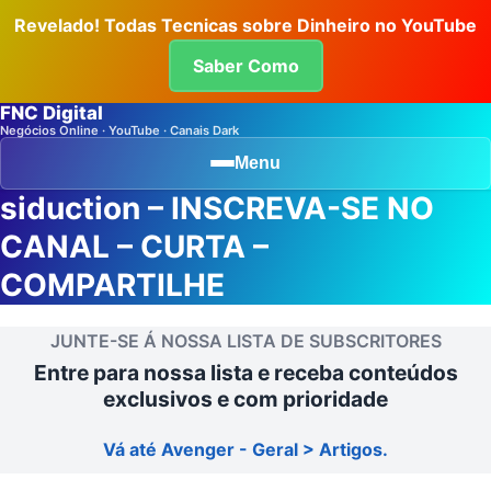
Revelado! Todas Tecnicas sobre Dinheiro no YouTube
Saber Como
FNC Digital
Negócios Online · YouTube · Canais Dark
Menu
siduction – INSCREVA-SE NO
CANAL – CURTA –
COMPARTILHE
JUNTE-SE Á NOSSA LISTA DE SUBSCRITORES
Entre para nossa lista e receba conteúdos
exclusivos e com prioridade
Vá até Avenger - Geral > Artigos.