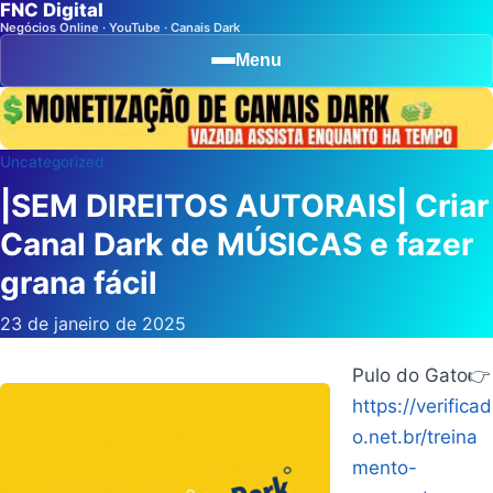
FNC Digital
Negócios Online · YouTube · Canais Dark
Menu
Uncategorized
|SEM DIREITOS AUTORAIS| Criar
Canal Dark de MÚSICAS e fazer
grana fácil
23 de janeiro de 2025
Pulo do Gato👉
https://verificad
o.net.br/treina
mento-