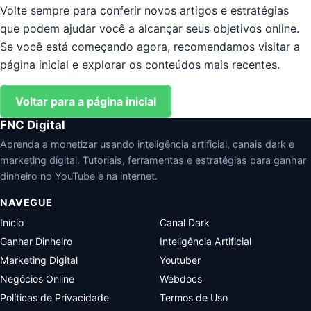
Volte sempre para conferir novos artigos e estratégias
que podem ajudar você a alcançar seus objetivos online.
Se você está começando agora, recomendamos visitar a
página inicial e explorar os conteúdos mais recentes.
Voltar para a página inicial
FNC Digital
Aprenda a monetizar usando inteligência artificial, canais dark e
marketing digital. Tutoriais, ferramentas e estratégias para ganhar
dinheiro no YouTube e na internet.
NAVEGUE
Início
Canal Dark
Ganhar Dinheiro
Inteligência Artificial
Marketing Digital
Youtuber
Negócios Online
Webdocs
Políticas de Privacidade
Termos de Uso