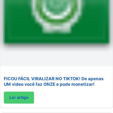
FICOU FÁCIL VIRALIZAR NO TIKTOK! De apenas
UM vídeo você faz ONZE e pode monetizar!
Ler artigo