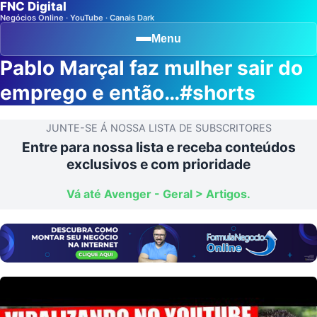
FNC Digital
Negócios Online · YouTube · Canais Dark
Menu
Pablo Marçal faz mulher sair do
emprego e então…#shorts
JUNTE-SE Á NOSSA LISTA DE SUBSCRITORES
Entre para nossa lista e receba conteúdos
exclusivos e com prioridade
Vá até Avenger - Geral > Artigos.