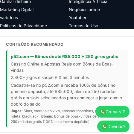
Ganhar dinheiro
Inteligência Artificial
Marketing Digital
Negócios online
webdocs
Youtuber
Políticas de Privacidade
Termos de Uso
CONTEÚDO RECOMENDADO
p52.com — Bônus de até R$5.000 + 250 giros grátis
Cassino Online e Apostas Reais com Bônus de Boas-
vindas
2.800+ jogos e saque PIX em 3 minutos
Cadastre-se no p52.com e receba 100% de bônus no
primeiro depósito, até R$5.000, além de 250 rodadas
grátis em slots selecionados para começar a jogar com o
dobro do saldo.
Jogos:
Slots, cassino ao vivo, apostas esportivas, crash games,
Grupo VIP
roleta, blackjack ·
Bônus:
Bônus de boas-vindas de até R$5.000 +
250 rodadas grátis (100% no primeiro depósito)
Dúvidas?