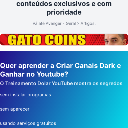
conteúdos exclusivos e com
prioridade
Vá até Avenger - Geral > Artigos.
Quer aprender a Criar Canais Dark e
Ganhar no Youtube?
O Treinamento Dolar YouTube mostra os segredos
sem instalar programas
sem aparecer
usando serviços gratuitos