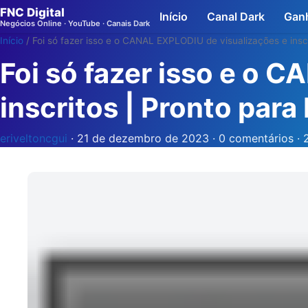
FNC Digital
Início
Canal Dark
Ganh
Negócios Online · YouTube · Canais Dark
Início
/
Foi só fazer isso e o CANAL EXPLODIU de visualizações e ins
Foi só fazer isso e o 
inscritos | Pronto pa
eriveltoncgui
· 21 de dezembro de 2023 ·
0 comentários
·