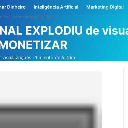
ar Dinheiro
Inteligência Artificial
Marketing Digital
critos | Pronto para MONETIZAR
CANAL EXPLODIU de visu
ra MONETIZAR
2 visualizações
·
1 minuto de leitura