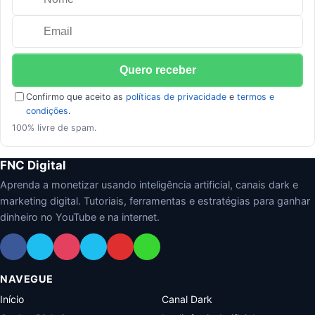
Confirmo que aceito as
políticas de privacidade
e
termos e
condições
.
100% livre de spam.
FNC Digital
Aprenda a monetizar usando inteligência artificial, canais dark e
marketing digital. Tutoriais, ferramentas e estratégias para ganhar
dinheiro no YouTube e na internet.
NAVEGUE
Início
Canal Dark