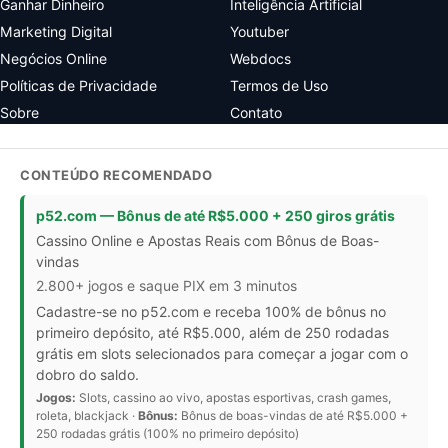
Ganhar Dinheiro
Inteligência Artificial
Marketing Digital
Youtuber
Negócios Online
Webdocs
Políticas de Privacidade
Termos de Uso
Sobre
Contato
CONTEÚDO RECOMENDADO
p52.com — Bônus de até R$5.000 + 250 giros grátis
Cassino Online e Apostas Reais com Bônus de Boas-
vindas
2.800+ jogos e saque PIX em 3 minutos
Cadastre-se no p52.com e receba 100% de bônus no
primeiro depósito, até R$5.000, além de 250 rodadas
grátis em slots selecionados para começar a jogar com o
dobro do saldo.
Jogos:
Slots, cassino ao vivo, apostas esportivas, crash games,
roleta, blackjack ·
Bônus:
Bônus de boas-vindas de até R$5.000 +
250 rodadas grátis (100% no primeiro depósito)