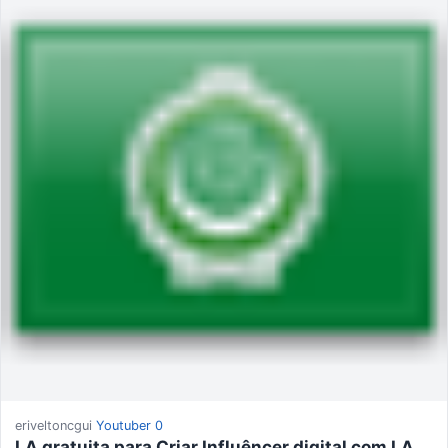
eriveltoncgui
Youtuber
0
I.A gratuita para Criar Influêncer digital com I.A