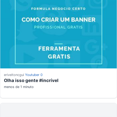
eriveltoncgui
Youtuber
0
Olha isso gente #incrível
menos de 1 minuto