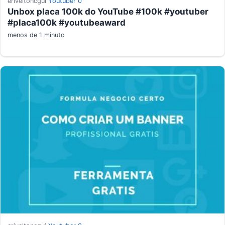
eriveltoncgui
Youtuber
0
Unbox placa 100k do YouTube #100k #youtuber
#placa100k #youtubeaward
menos de 1 minuto