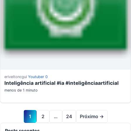
eriveltoncgui
Youtuber
0
Inteligência artificial #ia #inteligênciaartificial
menos de 1 minuto
1
2
…
24
Próximo →
Posts recentes