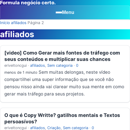
Formula negócio certo.
Menu
Início
afiliados
Página 2
afiliados
[video] Como Gerar mais fontes de tráfego com
seus conteúdos e multiplicar suas chances
eriveltoncgui
·
afiliados
,
Sem categoria
·
0
Sem muitas delongas, neste vídeo
menos de 1 minuto
compartilhei uma super informação que se você não
pensou nisso ainda vai clarear muito sua mente em como
gerar mais tráfego para seus projetos.
O que é Copy Writte? gatilhos mentais e Textos
persoasívos?
eriveltoncgui
·
afiliados
,
Criação
,
Sem categoria
·
0