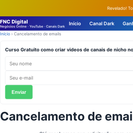
Revelado! To
FNC Digital
Início
Canal Dark
Ganh
Negócios Online · YouTube · Canais Dark
Início
›
Cancelamento de emails
Curso Gratuito como criar videos de canais de nicho 
Cancelamento de emai