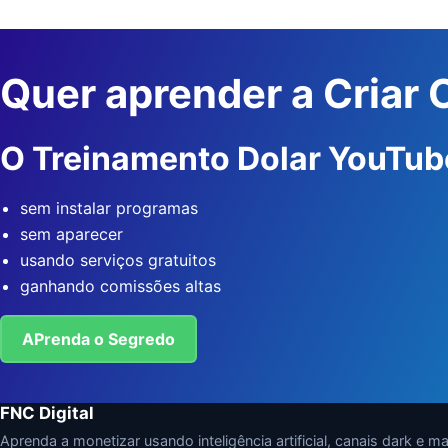
Quer aprender a Criar
O Treinamento Dolar YouTub
sem instalar programas
sem aparecer
usando serviços gratuitos
ganhando comissões altas
APrenda o Segredo
FNC Digital
Aprenda a monetizar usando inteligência artificial, canais dark e mark