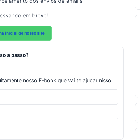
ncelamento dos envios de emails
cessando em breve!
na inicial de nosso site
sso a passo?
uitamente nosso E-book que vai te ajudar nisso.