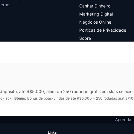
ernet.
Ganhar Dinheiro
Marketing Digital
Negócios Online
Políticas de Privacidade
Sobre
epósito, até R$5.000, além de 250 rodadas grátis em slots selecio
ackjack ·
Bônus:
Bônus de boas-vindas de até R$5.000 + 250 rodadas grátis (10
Aprenda m
Links