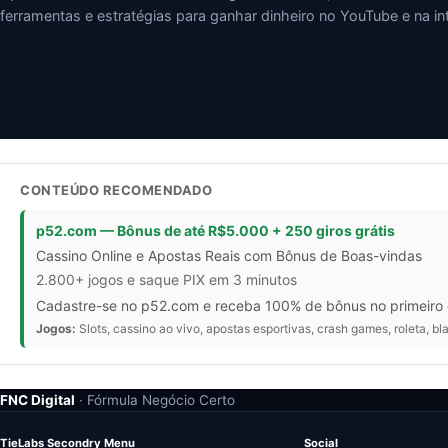
ferramentas e estratégias para ganhar dinheiro no YouTube e na int
CONTEÚDO RECOMENDADO
p52.com — Bônus de até R$5.000 + 250 giros grátis
Cassino Online e Apostas Reais com Bônus de Boas-vindas
2.800+ jogos e saque PIX em 3 minutos
Cadastre-se no p52.com e receba 100% de bônus no primeiro d
Jogos:
Slots, cassino ao vivo, apostas esportivas, crash games, roleta, bl
FNC Digital
· Fórmula Negócio Certo
TieLabs Secondry Menu
Social