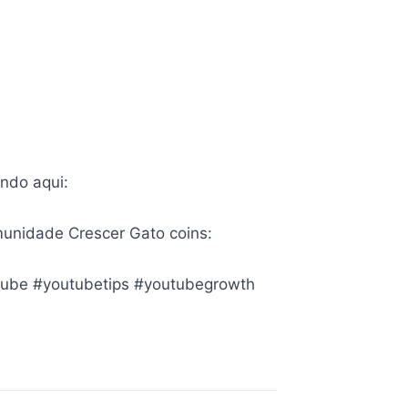
ndo aqui:
munidade Crescer Gato coins:
tube #youtubetips #youtubegrowth