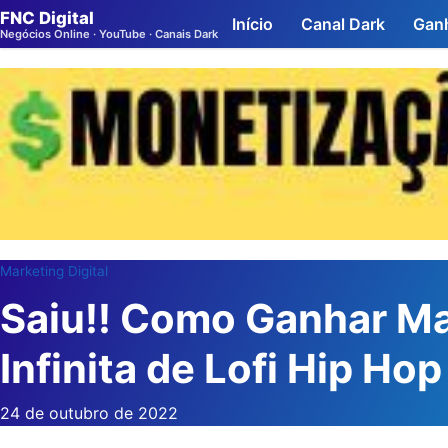
FNC Digital
Início
Canal Dark
Ganh
Negócios Online · YouTube · Canais Dark
Marketing Digital
Saiu!! Como Ganhar Ma
Infinita de Lofi Hip Ho
24 de outubro de 2022