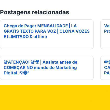
Postagens relacionadas
Chega de Pagar MENSALIDADE | I.A
Va
GRATIS TEXTO PARA VOZ | CLONA VOZES
Pr
E ILIMITADO & offline
🚨ATENÇÃO! 🚨🎥 | Assista antes de
💸
COMEÇAR NO mundo do Marketing
CA
Digital. 💡🌐"
PA