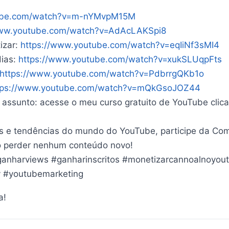
tube.com/watch?v=m-nYMvpM15M
www.youtube.com/watch?v=AdAcLAKSpi8
izar:
https://www.youtube.com/watch?v=eqIiNf3sMI4
dias:
https://www.youtube.com/watch?v=xukSLUqpFts
https://www.youtube.com/watch?v=PdbrrgQKb1o
tps://www.youtube.com/watch?v=mQkGsoJOZ44
assunto: acesse o meu curso gratuito de YouTube clica
des e tendências do mundo do YouTube, participe da Co
não perder nenhum conteúdo novo!
anharviews #ganharinscritos #monetizarcannoalnoyou
y #youtubemarketing
a!