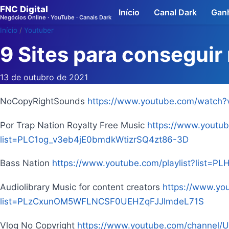
FNC Digital
Início
Canal Dark
Ganh
Negócios Online · YouTube · Canais Dark
Início
/
Youtuber
9 Sites para conseguir
13 de outubro de 2021
NoCopyRightSounds
https://www.youtube.com/watc
Por Trap Nation Royalty Free Music
https://www.youtub
list=PLC1og_v3eb4jE0bmdkWtizrSQ4zt86-3D
Bass Nation
https://www.youtube.com/playlist?list=P
Audiolibrary Music for content creators
https://www.you
list=PLzCxunOM5WFLNCSF0UEHZqFJJlmdeL71S
Vlog No Copyright
https://www.youtube.com/channel/U