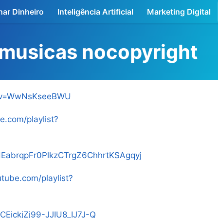
ar Dinheiro
Inteligência Artificial
Marketing Digital
 musicas nocopyright
h?v=WwNsKseeBWU
e.com/playlist?
LHEabrqpFr0PlkzCTrgZ6ChhrtKSAgqyj
tube.com/playlist?
CEickjZj99-JJIU8_IJ7J-Q